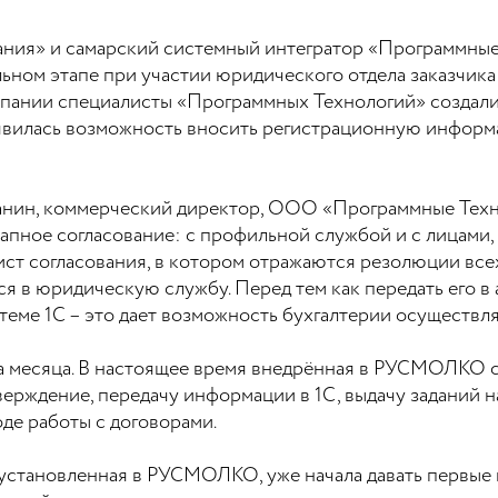
пания» и самарский системный интегратор «Программны
льном этапе при участии юридического отдела заказчик
мпании специалисты «Программных Технологий» создали
явилась возможность вносить регистрационную информ
ланин, коммерческий директор, ООО «Программные Тех
тапное согласование: с профильной службой и с лицами
лист согласования, в котором отражаются резолюции всех
ся в юридическую службу. Перед тем как передать его 
еме 1С – это дает возможность бухгалтерии осуществля
а месяца. В настоящее время внедрённая в РУСМОЛКО с
тверждение, передачу информации в 1С, выдачу заданий 
оде работы с договорами.
установленная в РУСМОЛКО, уже начала давать первые 