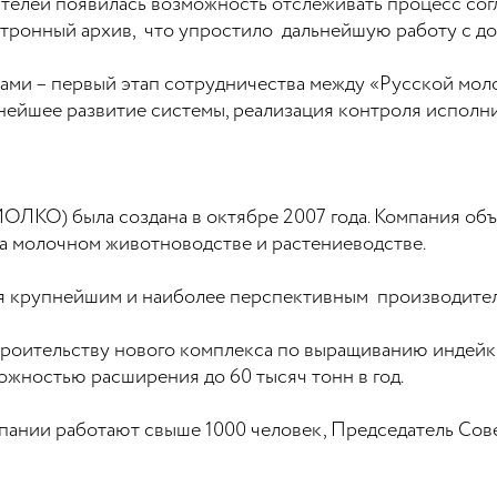
ителей появилась возможность отслеживать процесс со
ктронный архив, что упростило дальнейшую работу с до
тами – первый этап сотрудничества между «Русской м
ьнейшее развитие системы, реализация контроля испол
КО) была создана в октябре 2007 года. Компания объе
а молочном животноводстве и растениеводстве.
 крупнейшим и наиболее перспективным производителе
троительству нового комплекса по выращиванию индейки
можностью расширения до 60 тысяч тонн в год.
мпании работают свыше 1000 человек, Председатель Со