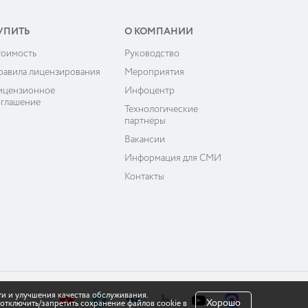
УПИТЬ
О КОМПАНИИ
тоимость
Руководство
равила лицензирования
Мероприятия
ицензионное
Инфоцентр
оглашение
Технологические
партнёры
Вакансии
Информация для СМИ
Контакты
ти и улучшения качества обслуживания.
Хорошо
отключить/запретить сохранение файлов cookie в