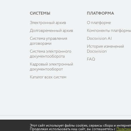
СИСТЕМЫ
ПЛАТФОРМА
Электронный архив
О платформе
Долговременный архив
Компоненты платформ
Система управления
Docsvision AI
договорами
История изменений
Система электронного
Docsvision
документооборота
FAQ
Кадровый электронный
документооборот
Каталог всех систем
Этот сайт использует файлы cookies, сервисы сбора и интерн
© 2026 «ДоксВижн»
|
Политика обработки персональ
Продолжая использовать наш сайт, вы соглашаетесь с
Политико