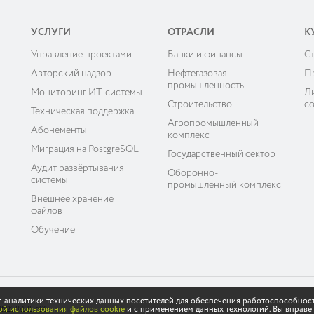
УСЛУГИ
ОТРАСЛИ
К
Управление проектами
Банки и финансы
C
ы
Авторский надзор
Нефтегазовая
П
промышленность
Мониторинг ИТ-системы
Л
Строительство
с
Техническая поддержка
Агропромышленный
Абонементы
комплекс
Миграция на PostgreSQL
Государственный сектор
Аудит развёртывания
Оборонно-
системы
промышленный комплекс
Внешнее хранение
файлов
Обучение
ет-аналитики технических данных посетителей для обеспечения работоспособнос
ных данных
й использования файлов cookie
и с применением данных технологий. Вы вправе 