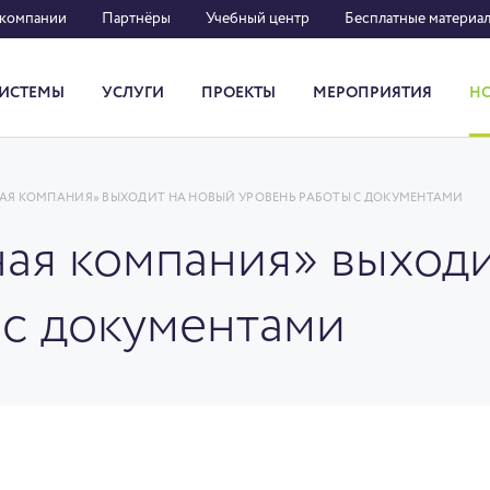
 компании
Партнёры
Учебный центр
Бесплатные материа
ИСТЕМЫ
УСЛУГИ
ПРОЕКТЫ
МЕРОПРИЯТИЯ
Н
Система кадрового документооборота
АЯ КОМПАНИЯ» ВЫХОДИТ НА НОВЫЙ УРОВЕНЬ РАБОТЫ С ДОКУМЕНТАМИ
ная компания» выходи
 с документами