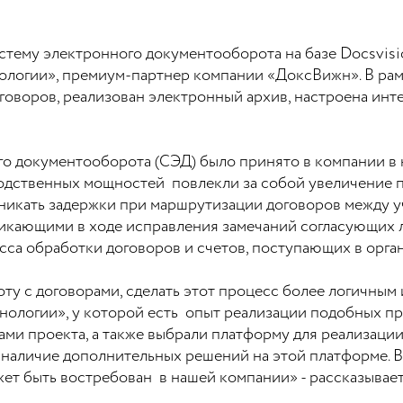
стему электронного документооборота на базе Docsvis
логии», премиум-партнер компании «ДоксВижн». В рамк
оворов, реализован электронный архив, настроена инт
о документооборота (СЭД) было принято в компании в н
водственных мощностей повлекли за собой увеличение 
никать задержки при маршрутизации договоров между у
икающими в ходе исправления замечаний согласующих л
сса обработки договоров и счетов, поступающих в орга
у с договорами, сделать этот процесс более логичным 
ологии», у которой есть опыт реализации подобных пр
ми проекта, а также выбрали платформу для реализации
 наличие дополнительных решений на этой платформе. В
жет быть востребован в нашей компании» - рассказывае