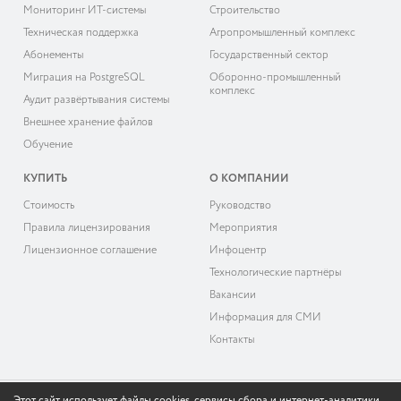
Мониторинг ИТ-системы
Строительство
Техническая поддержка
Агропромышленный комплекс
Абонементы
Государственный сектор
Миграция на PostgreSQL
Оборонно-промышленный
комплекс
Аудит развёртывания системы
Внешнее хранение файлов
Обучение
КУПИТЬ
О КОМПАНИИ
Cтоимость
Руководство
Правила лицензирования
Мероприятия
Лицензионное соглашение
Инфоцентр
Технологические партнёры
Вакансии
Информация для СМИ
Контакты