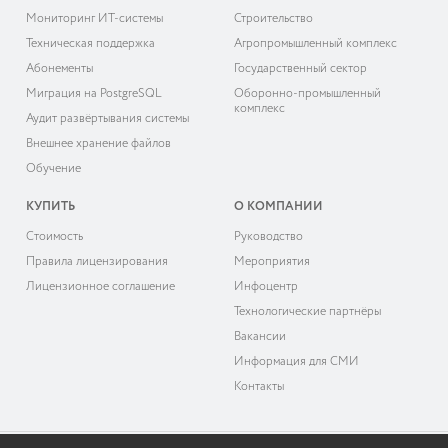
Мониторинг ИТ-системы
Строительство
Техническая поддержка
Агропромышленный комплекс
Абонементы
Государственный сектор
Миграция на PostgreSQL
Оборонно-промышленный
комплекс
Аудит развёртывания системы
Внешнее хранение файлов
Обучение
КУПИТЬ
О КОМПАНИИ
Cтоимость
Руководство
Правила лицензирования
Мероприятия
Лицензионное соглашение
Инфоцентр
Технологические партнёры
Вакансии
Информация для СМИ
Контакты