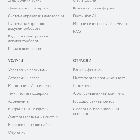
Электронный архив
О платформе
Долговременный архив
Компоненты платформы
Система управления договорами
Docsvision AI
Система электронного
История изменений Docsvision
документооборота
FAQ
Кадровый электронный
документооборот
Каталог всех систем
УСЛУГИ
ОТРАСЛИ
Управление проектами
Банки и финансы
Авторский надзор
Нефтегазовая промышленность
Мониторинг ИТ-системы
Строительство
Техническая поддержка
Агропромышленный комплекс
Абонементы
Государственный сектор
Миграция на PostgreSQL
Оборонно-промышленный
комплекс
Аудит развёртывания системы
Внешнее хранение файлов
Обучение