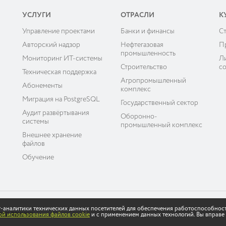
УСЛУГИ
ОТРАСЛИ
К
Управление проектами
Банки и финансы
C
ы
Авторский надзор
Нефтегазовая
П
промышленность
Мониторинг ИТ-системы
Л
Строительство
с
Техническая поддержка
Агропромышленный
Абонементы
комплекс
Миграция на PostgreSQL
Государственный сектор
Аудит развёртывания
Оборонно-
системы
промышленный комплекс
Внешнее хранение
файлов
Обучение
ет-аналитики технических данных посетителей для обеспечения работоспособнос
ных данных
й использования файлов cookie
и с применением данных технологий. Вы вправе 