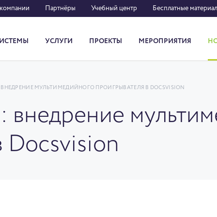
 компании
Партнёры
Учебный центр
Бесплатные материа
ИСТЕМЫ
УСЛУГИ
ПРОЕКТЫ
МЕРОПРИЯТИЯ
Н
Система кадрового документооборота
: ВНЕДРЕНИЕ МУЛЬТИМЕДИЙНОГО ПРОИГРЫВАТЕЛЯ В DOCSVISION
и: внедрение мульти
 Docsvision