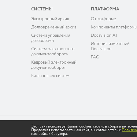
СИСТЕМЫ
ПЛАТФОРМА
Электронный архив
О платформе
Долговременный архив
Компоненты платформ
Система управления
Docsvision AI
договорами
История изменений
Система электронного
Docsvision
документооборота
FAQ
Кадровый электронный
документооборот
Каталог всех систем
Этот сайт использует файлы cookies, сервисы сбора и интерн
© 2026 «ДоксВижн»
|
Политика обработки персональ
Продолжая использовать наш сайт, вы соглашаетесь с
Политико
настройках браузера.