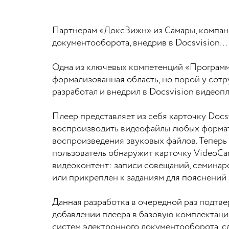
Партнерам «ДоксВижн» из Самары, компан
документооборота, внедрив в Docsvision…
Одна из ключевых компетенций «Программ
формализованная область, но порой у сот
разработал и внедрил в Docsvision видеоп
Плеер представляет из себя карточку Docs
воспроизводить видеофайлы любых формато
воспроизведения звуковых файлов. Теперь
пользователь обнаружит карточку VideoCa
видеоконтент: записи совещаний, семинар
или прикреплен к заданиям для пояснений
Данная разработка в очередной раз подтвер
добавлении плеера в базовую комплектацию
систем электронного документооборота, с