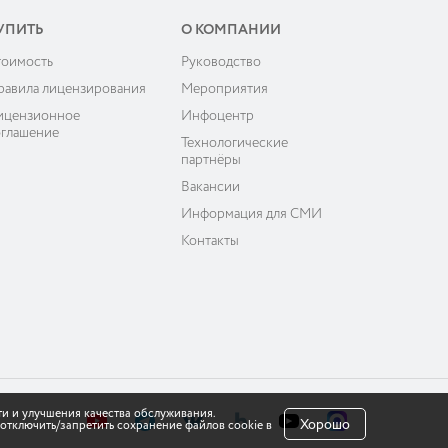
УПИТЬ
О КОМПАНИИ
тоимость
Руководство
равила лицензирования
Мероприятия
ицензионное
Инфоцентр
оглашение
Технологические
партнёры
Вакансии
Информация для СМИ
Контакты
ти и улучшения качества обслуживания.
Хорошо
отключить/запретить сохранение файлов cookie в