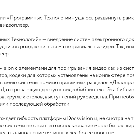
ии «Программные Технологии» удалось раздвинуть рамк
 видеоплеер.
ных Технологий» — внедрение систем электронного док
рудников рождаются весьма нетривиальные идеи. Так, 
леер.
vision с элементами для проигрывания видео как из сис
в, кодеки для которых установлены на компьютере пол
 в меню системы помимо привычных разделов «Делопрои
rd, открывающую доступ к видеобиблиотеке. Эта библи
ов, круглых столов, выступлений руководства. При нео
 или последующей обработки.
ждает гибкость платформы Docsvision и, не смотря на т
 системы не стоит, его использование могло бы расшир
делать выполнение рутинных дел более простым.