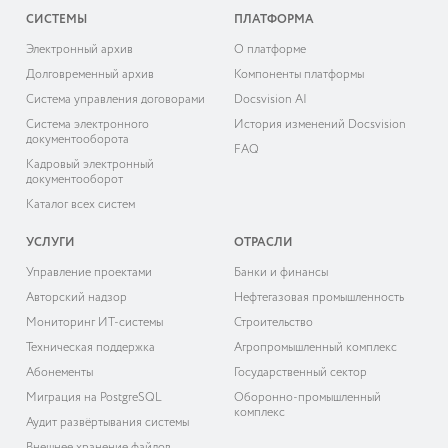
СИСТЕМЫ
ПЛАТФОРМА
Электронный архив
О платформе
Долговременный архив
Компоненты платформы
Система управления договорами
Docsvision AI
Система электронного
История изменений Docsvision
документооборота
FAQ
Кадровый электронный
документооборот
Каталог всех систем
УСЛУГИ
ОТРАСЛИ
Управление проектами
Банки и финансы
Авторский надзор
Нефтегазовая промышленность
Мониторинг ИТ-системы
Строительство
Техническая поддержка
Агропромышленный комплекс
Абонементы
Государственный сектор
Миграция на PostgreSQL
Оборонно-промышленный
комплекс
Аудит развёртывания системы