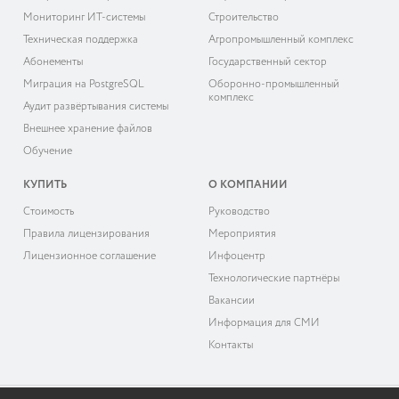
Мониторинг ИТ-системы
Строительство
Техническая поддержка
Агропромышленный комплекс
Абонементы
Государственный сектор
Миграция на PostgreSQL
Оборонно-промышленный
комплекс
Аудит развёртывания системы
Внешнее хранение файлов
Обучение
КУПИТЬ
О КОМПАНИИ
Cтоимость
Руководство
Правила лицензирования
Мероприятия
Лицензионное соглашение
Инфоцентр
Технологические партнёры
Вакансии
Информация для СМИ
Контакты