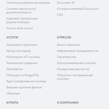
Система управления договорами
Docsvision AI
Система электронного
История изменений Docsvision
документооборота
FAQ
Кадровый электронный
документооборот
Каталог всех систем
УСЛУГИ
ОТРАСЛИ
Управление проектами
Банки и финансы
Авторский надзор
Нефтегазовая промышленность
Мониторинг ИТ-системы
Строительство
Техническая поддержка
Агропромышленный комплекс
Абонементы
Государственный сектор
Миграция на PostgreSQL
Оборонно-промышленный
комплекс
Аудит развёртывания системы
Внешнее хранение файлов
Обучение
КУПИТЬ
О КОМПАНИИ