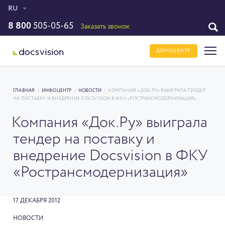
RU
8 800
505-05-65
Заказать звонок
ДЕМОЦЕНТР
ГЛАВНАЯ
/
ИНФОЦЕНТР
/
НОВОСТИ
/
КОМПАНИЯ «ДОК.РУ» ВЫИГРАЛА ТЕНДЕР
НА ПОСТАВКУ И ВНЕДРЕНИЕ DOCSVISION В ФКУ «РОСТРАНСМОДЕРНИЗАЦИЯ»
Компания «Док.Ру» выиграла
тендер на поставку и
внедрение Docsvision в ФКУ
«Ространсмодернизация»
17 ДЕКАБРЯ 2012
НОВОСТИ