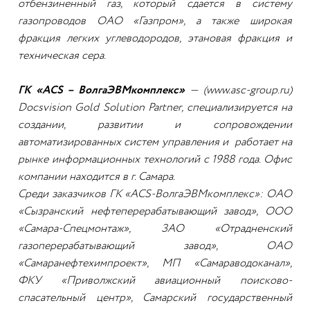
отбензиненный газ, который сдается в систему
газопроводов ОАО «Газпром», а также широкая
фракция легких углеводородов, этановая фракция и
техническая сера.
ГК «ACS – ВолгаЭВМкомплекс»
— (www.asc-group.ru)
Docsvision Gold Solution Partner, специализируется на
создании, развитии и сопровождении
автоматизированных систем управления и работает на
рынке информационных технологий с 1988 года. Офис
компании находится в г. Самара.
Среди заказчиков ГК «ACS-ВолгаЭВМкомплекс»: ОАО
«Сызранский нефтеперерабатывающий завод», ООО
«Самара-Спецмонтаж», ЗАО «Отрадненский
газоперерабатывающий завод», ОАО
«Самаранефтехимпроект», МП «Самараводоканал»,
ФКУ «Приволжский авиационный поисково-
спасательный центр», Самарский государственный