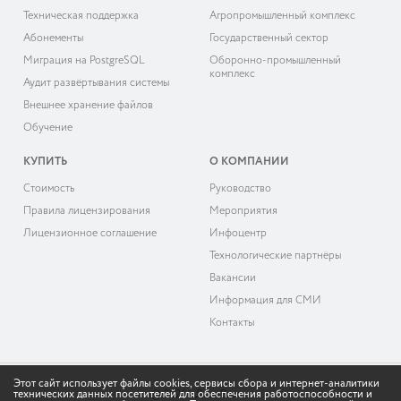
Техническая поддержка
Агропромышленный комплекс
Абонементы
Государственный сектор
Миграция на PostgreSQL
Оборонно-промышленный
комплекс
Аудит развёртывания системы
Внешнее хранение файлов
Обучение
КУПИТЬ
О КОМПАНИИ
Cтоимость
Руководство
Правила лицензирования
Мероприятия
Лицензионное соглашение
Инфоцентр
Технологические партнёры
Вакансии
Информация для СМИ
Контакты
Этот сайт использует файлы cookies, сервисы сбора и интернет-аналитики
технических данных посетителей для обеспечения работоспособности и
© 2026 «ДоксВижн»