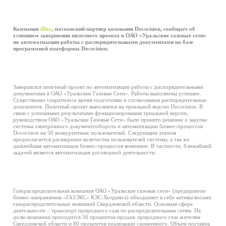
Компания
iDoc
, московский партнер компании Docsvision, сообщает об
успешном завершении пилотного проекта в ОАО «Уральские газовые сети»
по автоматизации работы с распорядительными документами на базе
программной платформы Docsvision.
Завершился пилотный проект по автоматизации работы с распорядительными
документами в ОАО «Уральские Газовые Сети». Работы выполнены успешно.
Существенно сократилось время подготовки и согласования распорядительных
документов. Пилотный проект выполнялся на триальной версии Docsvision. В
связи с успешными результатами функционирования триальной версии,
руководством ОАО «Уральские Газовые Сети» было принято решение о закупке
системы электронного документооборота и автоматизации бизнес-процессов
Docsvision на 50 конкурентных пользователей. Следующим этапом
предполагается расширение количества пользователей системы, а так же
дальнейшая автоматизация бизнес-процессов компании. В частности, ближайшей
задачей является автоматизация договорной деятельности.
Газораспределительная компания ОАО «Уральские газовые сети» (предприятие
бизнес-направления «ГАЗЭКС» КЭС-Холдинга) объединяет в себе активы восьми
газораспределительных компаний Свердловской области. Основная сфера
деятельности – транспорт природного газа по распределительным сетям. На
долю компании приходится 56 процентов продаж природного газа жителям
Свердловской области и 80 процентов реализации сжиженного. Объем поставок