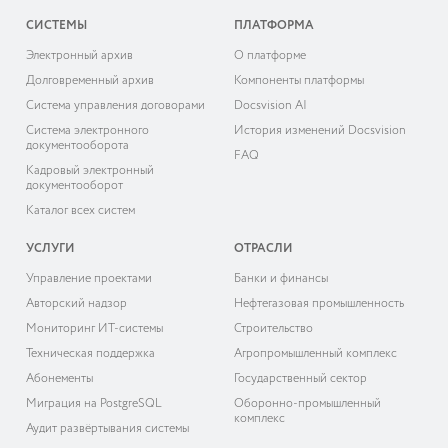
СИСТЕМЫ
ПЛАТФОРМА
Электронный архив
О платформе
Долговременный архив
Компоненты платформы
Система управления договорами
Docsvision AI
Система электронного
История изменений Docsvision
документооборота
FAQ
Кадровый электронный
документооборот
Каталог всех систем
УСЛУГИ
ОТРАСЛИ
Управление проектами
Банки и финансы
Авторский надзор
Нефтегазовая промышленность
Мониторинг ИТ-системы
Строительство
Техническая поддержка
Агропромышленный комплекс
Абонементы
Государственный сектор
Миграция на PostgreSQL
Оборонно-промышленный
комплекс
Аудит развёртывания системы