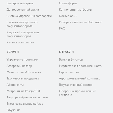
Электронный архив
О платформе
Долговременный архив
Компоненты платформы
Система управления договорами
Docsvision AI
Система электронного
История изменений Docsvision
документооборота
FAQ
Кадровый электронный
документооборот
Каталог всех систем
УСЛУГИ
ОТРАСЛИ
Управление проектами
Банки и финансы
Авторский надзор
Нефтегазовая промышленность
Мониторинг ИТ-системы
Строительство
Техническая поддержка
Агропромышленный комплекс
Абонементы
Государственный сектор
Миграция на PostgreSQL
Оборонно-промышленный
комплекс
Аудит развёртывания системы
Внешнее хранение файлов
Обучение