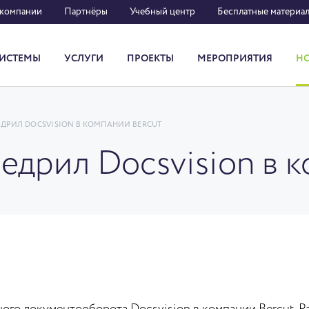
 компании
Партнёры
Учебный центр
Бесплатные материа
ИСТЕМЫ
УСЛУГИ
ПРОЕКТЫ
МЕРОПРИЯТИЯ
Н
Система кадрового документооборота
НЕДРИЛ DOCSVISION В КОМПАНИИ BERCUT
внедрил Docsvision в 