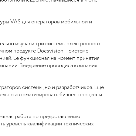
аботы по внедрению, начавшиеся в июне
уры VAS для операторов мобильной и
ельно изучали три системы электронного
ммном продукте Docsvision – системе
нией. Ее функционал на момент принятия
омпании. Внедрение проводила компания
раторов системы, но и разработчиков. Еще
тельно автоматизировать бизнес-процессы
спешная работа по предоставлению
ить уровень квалификации технических