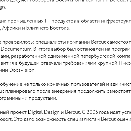
ого документооборота Docsvision в компании Bercut. Р
gn.
ик промышленных IT-продуктов в области инфраструкт
, Африки и Ближнего Востока.
проводилось: специалисты компании Bercut самостоят
и Documentum. В итоге выбор был остановлен на програ
ами, разработанной одноименной петербургской компа
звития в будущем отвечали требованиями крупной IT-к
нии Docsvision.
обучение не только конечных пользователей и админист
cut планировало после внедрения продолжить самостоя
ограммными продуктами.
ый проект Digital Design и Bercut. С 2005 года идет у
osoft. Это дало возможность специалистам Bercut оцен