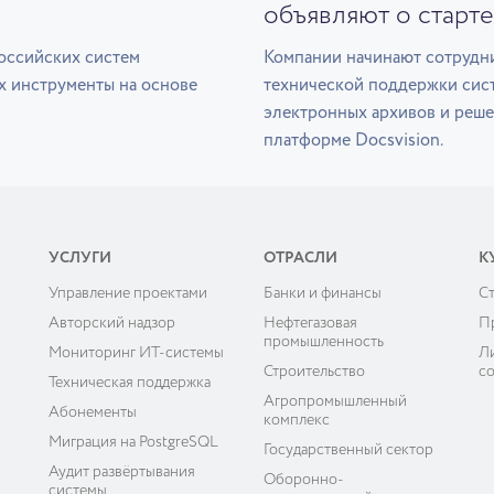
объявляют о старте
оссийских систем
Компании начинают сотрудни
х инструменты на основе
технической поддержки сис
электронных архивов и реше
платформе Docsvision.
УСЛУГИ
ОТРАСЛИ
К
Управление проектами
Банки и финансы
C
ы
Авторский надзор
Нефтегазовая
П
промышленность
Мониторинг ИТ-системы
Л
Строительство
с
Техническая поддержка
Агропромышленный
Абонементы
комплекс
Миграция на PostgreSQL
Государственный сектор
Аудит развёртывания
Оборонно-
системы