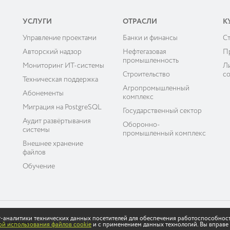
УСЛУГИ
ОТРАСЛИ
К
Управление проектами
Банки и финансы
C
ы
Авторский надзор
Нефтегазовая
П
промышленность
Мониторинг ИТ-системы
Л
Строительство
с
Техническая поддержка
Агропромышленный
Абонементы
комплекс
Миграция на PostgreSQL
Государственный сектор
Аудит развёртывания
Оборонно-
системы
промышленный комплекс
Внешнее хранение
файлов
Обучение
ет-аналитики технических данных посетителей для обеспечения работоспособнос
ных данных
й использования файлов cookie
и с применением данных технологий. Вы вправе 