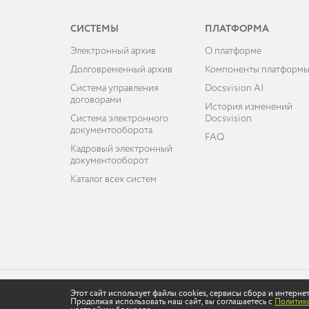
СИСТЕМЫ
ПЛАТФОРМА
Электронный архив
О платформе
Долговременный архив
Компоненты платформ
Система управления
Docsvision AI
договорами
История изменений
Система электронного
Docsvision
документооборота
FAQ
Кадровый электронный
документооборот
Каталог всех систем
Этот сайт использует файлы cookies, сервисы сбора и интерн
© 2026 «ДоксВижн»
|
Политика обработки персональ
Продолжая использовать наш сайт, вы соглашаетесь с
Политико