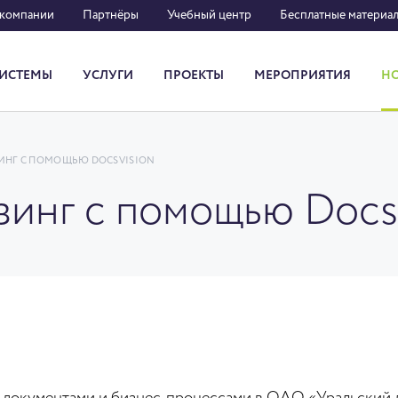
 компании
Партнёры
Учебный центр
Бесплатные материа
ИСТЕМЫ
УСЛУГИ
ПРОЕКТЫ
МЕРОПРИЯТИЯ
Н
Система кадрового документооборота
ИНГ С ПОМОЩЬЮ DOCSVISION
зинг с помощью Docs