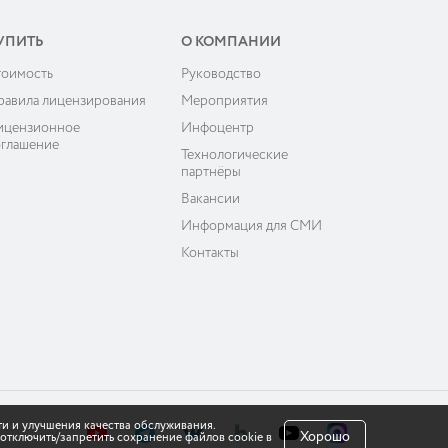
УПИТЬ
О КОМПАНИИ
тоимость
Руководство
равила лицензирования
Мероприятия
ицензионное
Инфоцентр
оглашение
Технологические
партнёры
Вакансии
Информация для СМИ
Контакты
ти и улучшения качества обслуживания.
Хорошо
отключить/запретить сохранение файлов cookie в