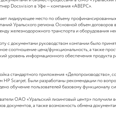
 документами и бизнес-процессами в ОАО «Уральский л
тнер Docsvision в Уфе — компания «АВЕРС».
ает лидирующее место по объему профинансированных с
паний Уральского региона. Основной объем договоров 
ренду железнодорожного транспорта и оборудования н
аботу с документами руководством компании было прин
ьное соотношение цена/функциональность, а также прос
окий уровень информационного обеспечения продукта р
ройка стандартного приложения «Делопроизводство», с
м HP Scanjet. Были разработаны рекомендации по воп
едено обучение пользователей базовому функционалу си
ователи ОАО «Уральский лизинговый центр» получили 
лов документов, а также возможность обмена документ