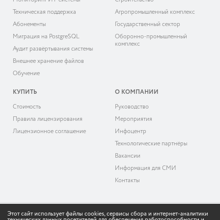
Мониторинг ИТ-системы
Строительство
Техническая поддержка
Агропромышленный комплекс
Абонементы
Государственный сектор
Миграция на PostgreSQL
Оборонно-промышленный
комплекс
Аудит развёртывания системы
Внешнее хранение файлов
Обучение
КУПИТЬ
О КОМПАНИИ
Cтоимость
Руководство
Правила лицензирования
Мероприятия
Лицензионное соглашение
Инфоцентр
Технологические партнёры
Вакансии
Информация для СМИ
Контакты
Этот сайт использует файлы cookies, сервисы сбора и интернет-аналитики