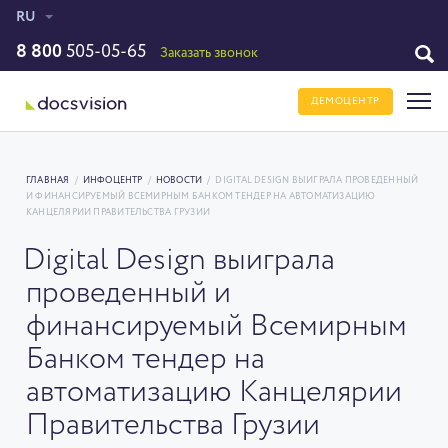
RU
8 800
505-05-65
Заказать звонок
ДЕМОЦЕНТР
ГЛАВНАЯ
/
ИНФОЦЕНТР
/
НОВОСТИ
/
DIGITAL DESIGN ВЫИГРАЛА ПРОВЕДЕННЫЙ
И ФИНАНСИРУЕМЫЙ ВСЕМИРНЫМ БАНКОМ ТЕНДЕР НА АВТОМАТИЗАЦИЮ
КАНЦЕЛЯРИИ ПРАВИТЕЛЬСТВА ГРУЗИИ
Digital Design выиграла
проведенный и
финансируемый Всемирным
Банком тендер на
автоматизацию Канцелярии
Правительства Грузии