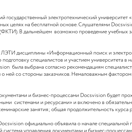
кий государственный электротехнический университет 
ных целях на бесплатной основе. Слушателями Docsvisio
ФКТИ). В дальнейшем возможно проведение учебных зан
в ЛЭТИ дисциплины «Информационный поиск и электро
 подготовку специалистов и участием университета в 
ision была выбрана согласно рекомендациям специалис
 о ней со стороны заказчиков. Немаловажным фактором
окументами и бизнес-процессами Docsvision будет прох
ыми системами и ресурсами» и включено в обязательну
семинарские занятия; общая продолжительность курса ра
 Docsvision официально объявила о начале специальной
рой система управления документами и бизнес-процесса