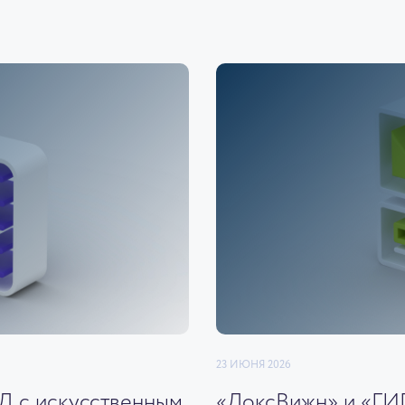
23 ИЮНЯ 2026
ЭД с искусственным
«ДоксВижн» и «ГИ