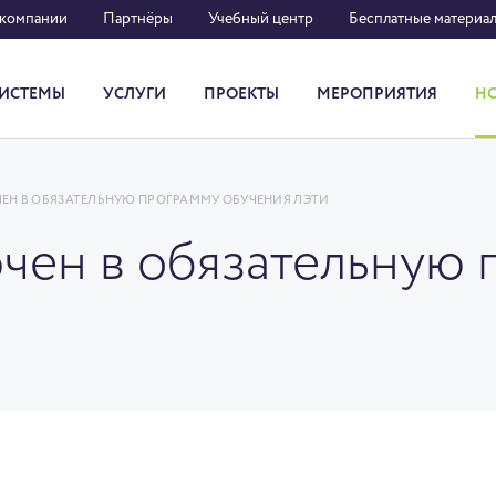
 компании
Партнёры
Учебный центр
Бесплатные материа
ИСТЕМЫ
УСЛУГИ
ПРОЕКТЫ
МЕРОПРИЯТИЯ
Н
Система кадрового документооборота
ЧЕН В ОБЯЗАТЕЛЬНУЮ ПРОГРАММУ ОБУЧЕНИЯ ЛЭТИ
ючен в обязательную