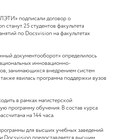
«ЛЭТИ» подписали договор о
n станут 25 студентов факультета
ятий по Docsvision на факультетах
нный документооборот» определилось
национальных инновационно-
тов, занимающихся внедрением систем
 также явилась программа поддержки вузов
одить в рамках магистерской
ю программу обучения. В состав курса
ссчитана на 144 часа.
 программы для высших учебных заведений
ми Docsvision предоставляется высшим