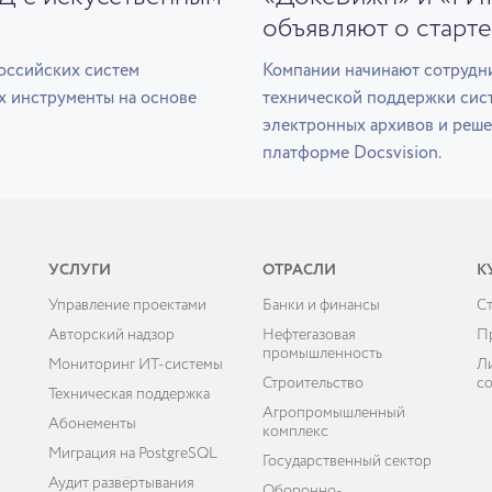
объявляют о старте
оссийских систем
Компании начинают сотрудни
х инструменты на основе
технической поддержки сис
электронных архивов и реше
платформе Docsvision.
УСЛУГИ
ОТРАСЛИ
К
Управление проектами
Банки и финансы
C
ы
Авторский надзор
Нефтегазовая
П
промышленность
Мониторинг ИТ-системы
Л
Строительство
с
Техническая поддержка
Агропромышленный
Абонементы
комплекс
Миграция на PostgreSQL
Государственный сектор
Аудит развёртывания
Оборонно-