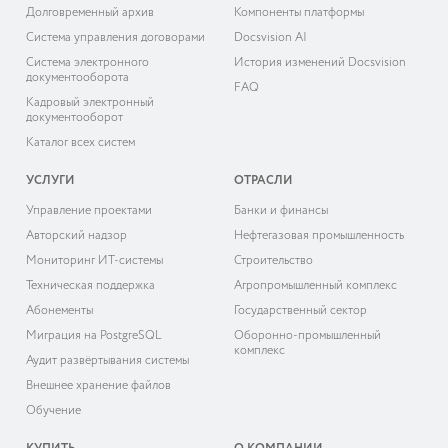
Долговременный архив
Компоненты платформы
Система управления договорами
Docsvision AI
Система электронного
История изменений Docsvision
документооборота
FAQ
Кадровый электронный
документооборот
Каталог всех систем
УСЛУГИ
ОТРАСЛИ
Управление проектами
Банки и финансы
Авторский надзор
Нефтегазовая промышленность
Мониторинг ИТ-системы
Строительство
Техническая поддержка
Агропромышленный комплекс
Абонементы
Государственный сектор
Миграция на PostgreSQL
Оборонно-промышленный
комплекс
Аудит развёртывания системы
Внешнее хранение файлов
Обучение