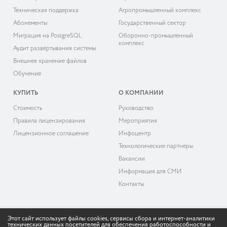
Техническая поддержка
Агропромышленный комплекс
Абонементы
Государственный сектор
Миграция на PostgreSQL
Оборонно-промышленный
комплекс
Аудит развёртывания системы
Внешнее хранение файлов
Обучение
КУПИТЬ
О КОМПАНИИ
Cтоимость
Руководство
Правила лицензирования
Мероприятия
Лицензионное соглашение
Инфоцентр
Технологические партнёры
Вакансии
Информация для СМИ
Контакты
Этот сайт использует файлы cookies, сервисы сбора и интернет-аналитики
технических данных посетителей для обеспечения работоспособности и
© 2026 «ДоксВижн»