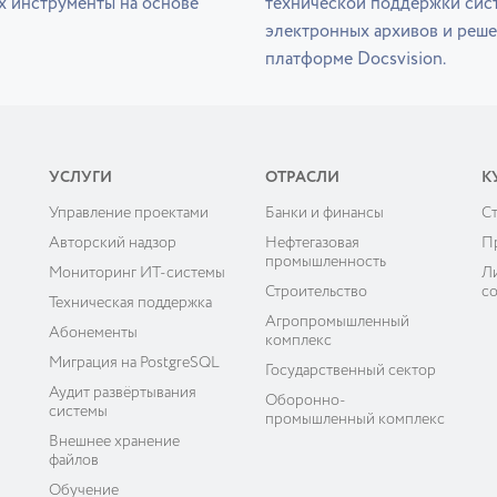
х инструменты на основе
технической поддержки сис
электронных архивов и реше
платформе Docsvision.
УСЛУГИ
ОТРАСЛИ
К
Управление проектами
Банки и финансы
C
ы
Авторский надзор
Нефтегазовая
П
промышленность
Мониторинг ИТ-системы
Л
Строительство
с
Техническая поддержка
Агропромышленный
Абонементы
комплекс
Миграция на PostgreSQL
Государственный сектор
Аудит развёртывания
Оборонно-
системы
промышленный комплекс
Внешнее хранение
файлов
Обучение