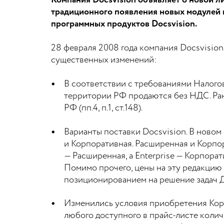
Компания Docsvision объявляет о новой л
традиционного появления новых модулей 
программных продуктов Docsvision.
28 февраля 2008 года компания Docsvision
существенных изменений:
В соответствии с требованиями Налогово
территории РФ продаются без НДС. Ран
РФ (пп.4, п.1, ст.148).
Варианты поставки Docsvision. В новом 
и Корпоративная. Расширенная и Корпор
— Расширенная, а Enterprise — Корпора
Помимо прочего, цены на эту редакцию
позиционированием на решение задач Д
Изменились условия приобретения Корп
любого доступного в прайс-листе количе