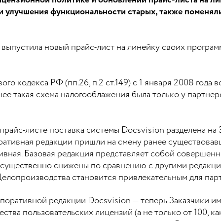
ицензионной политике и обновлении прайс-листа на л
и улучшения функциональности старых, также поменял
 выпустила новый прайс-лист на линейку своих програ
го кодекса РФ (пп.26, п.2 ст.149) с 1 января 2008 года 
ее такая схема налогооблажения была только у партнер
прайс-листе поставка системы Docsvision разделена на 
ативная редакции пришли на смену ранее существовавш
тивная. Базовая редакция представляет собой совершенн
 существенно снижены по сравнению с другими редакция
елопроизводства становится привлекательным для партн
оративной редакции Docsvision — теперь Заказчики и
ства пользовательских лицензий (а не только от 100, ка