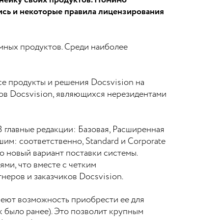
инейку своих продуктов. Помимо
ись и некоторые правила лицензирования
ммных продуктов. Среди наиболее
все продукты и решения Docsvision на
ов Docsvision, являющихся нерезидентами
3 главные редакции: Базовая, Расширенная
им: соответственно, Standard и Corporate
о новый вариант поставки системы.
ми, что вместе с четким
еров и заказчиков Docsvision.
меют возможность приобрести ее для
к было ранее). Это позволит крупным