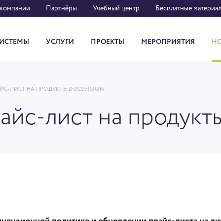
 компании
Партнёры
Учебный центр
Бесплатные материа
ИСТЕМЫ
УСЛУГИ
ПРОЕКТЫ
МЕРОПРИЯТИЯ
Н
Система кадрового документооборота
ЙС-ЛИСТ НА ПРОДУКТЫ DOCSVISION
айс-лист на продукт