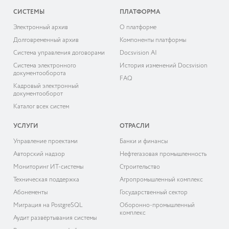
СИСТЕМЫ
ПЛАТФОРМА
Электронный архив
О платформе
Долговременный архив
Компоненты платформы
Система управления договорами
Docsvision AI
Система электронного
История изменений Docsvision
документооборота
FAQ
Кадровый электронный
документооборот
Каталог всех систем
УСЛУГИ
ОТРАСЛИ
Управление проектами
Банки и финансы
Авторский надзор
Нефтегазовая промышленность
Мониторинг ИТ-системы
Строительство
Техническая поддержка
Агропромышленный комплекс
Абонементы
Государственный сектор
Миграция на PostgreSQL
Оборонно-промышленный
комплекс
Аудит развёртывания системы