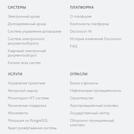
СИСТЕМЫ
ПЛАТФОРМА
Электронный архив
О платформе
Долговременный архив
Компоненты платформы
Система управления договорами
Docsvision AI
Система электронного
История изменений Docsvision
документооборота
FAQ
Кадровый электронный
документооборот
Каталог всех систем
УСЛУГИ
ОТРАСЛИ
Управление проектами
Банки и финансы
Авторский надзор
Нефтегазовая промышленность
Мониторинг ИТ-системы
Строительство
Техническая поддержка
Агропромышленный комплекс
Абонементы
Государственный сектор
Миграция на PostgreSQL
Оборонно-промышленный
комплекс
Аудит развёртывания системы