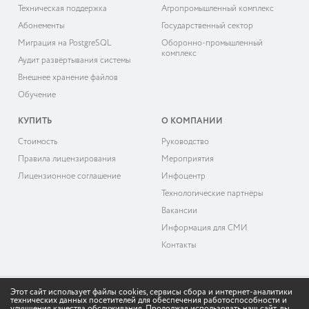
Техническая поддержка
Агропромышленный комплекс
Абонементы
Государственный сектор
Миграция на PostgreSQL
Оборонно-промышленный
комплекс
Аудит развёртывания системы
Внешнее хранение файлов
Обучение
КУПИТЬ
О КОМПАНИИ
Cтоимость
Руководство
Правила лицензирования
Мероприятия
Лицензионное соглашение
Инфоцентр
Технологические партнёры
Вакансии
Информация для СМИ
Контакты
Этот сайт использует файлы cookies, сервисы сбора и интернет-аналитики
технических данных посетителей для обеспечения работоспособности и
© 2026 «ДоксВижн»