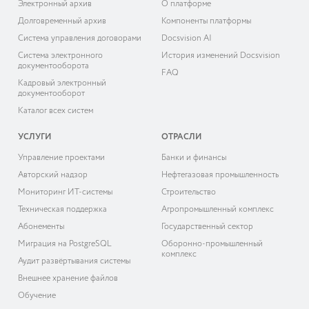
Электронный архив
О платформе
Долговременный архив
Компоненты платформы
Система управления договорами
Docsvision AI
Система электронного
История изменений Docsvision
документооборота
FAQ
Кадровый электронный
документооборот
Каталог всех систем
УСЛУГИ
ОТРАСЛИ
Управление проектами
Банки и финансы
Авторский надзор
Нефтегазовая промышленность
Мониторинг ИТ-системы
Строительство
Техническая поддержка
Агропромышленный комплекс
Абонементы
Государственный сектор
Миграция на PostgreSQL
Оборонно-промышленный
комплекс
Аудит развёртывания системы
Внешнее хранение файлов
Обучение