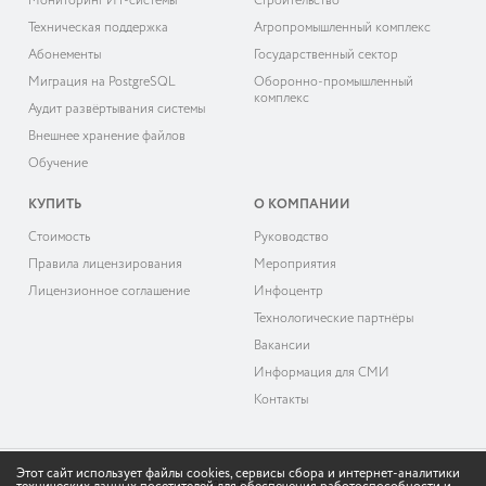
Мониторинг ИТ-системы
Строительство
Техническая поддержка
Агропромышленный комплекс
Абонементы
Государственный сектор
Миграция на PostgreSQL
Оборонно-промышленный
комплекс
Аудит развёртывания системы
Внешнее хранение файлов
Обучение
КУПИТЬ
О КОМПАНИИ
Cтоимость
Руководство
Правила лицензирования
Мероприятия
Лицензионное соглашение
Инфоцентр
Технологические партнёры
Вакансии
Информация для СМИ
Контакты
Этот сайт использует файлы cookies, сервисы сбора и интернет-аналитики