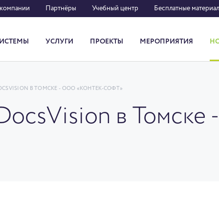
 компании
Партнёры
Учебный центр
Бесплатные материа
ИСТЕМЫ
УСЛУГИ
ПРОЕКТЫ
МЕРОПРИЯТИЯ
Н
Система кадрового документооборота
CSVISION В ТОМСКЕ - ООО «КОНТЕК-СОФТ»
DocsVision в Томске