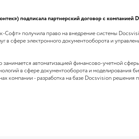
онтек») подписала партнерский договор с компанией Do
к-Софт» получила право на внедрение системы Docsvisio
луг в сфере электронного документооборота и управлен
 занимается автоматизацией финансово-учетной сферы
хнологий в сфере документооборота и моделирования б
нах компании - разработка на базе Docsvision решения