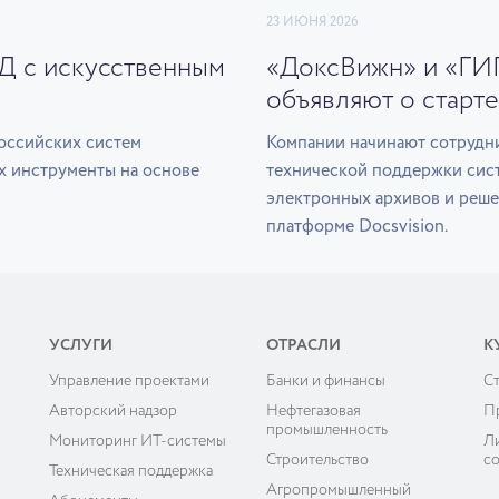
23 ИЮНЯ 2026
ЭД с искусственным
«ДоксВижн» и «ГИ
объявляют о старте
оссийских систем
Компании начинают сотрудни
х инструменты на основе
технической поддержки сис
электронных архивов и реше
платформе Docsvision.
УСЛУГИ
ОТРАСЛИ
К
Управление проектами
Банки и финансы
C
ы
Авторский надзор
Нефтегазовая
П
промышленность
Мониторинг ИТ-системы
Л
Строительство
с
Техническая поддержка
Агропромышленный