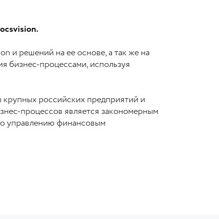
csvision.
n и решений на ее основе, а так же на
ия бизнес-процессами, используя
 крупных российских предприятий и
изнес-процессов является закономерным
 по управлению финансовым