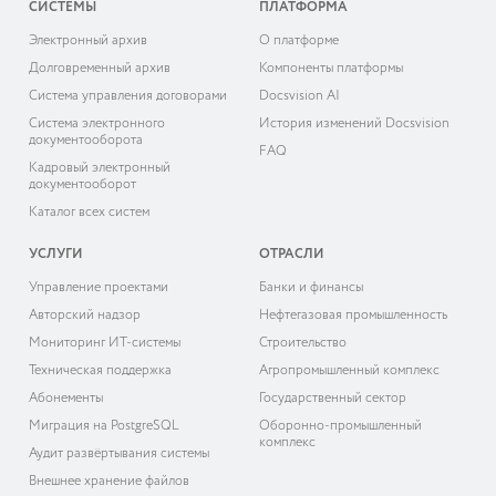
СИСТЕМЫ
ПЛАТФОРМА
Электронный архив
О платформе
Долговременный архив
Компоненты платформы
Система управления договорами
Docsvision AI
Система электронного
История изменений Docsvision
документооборота
FAQ
Кадровый электронный
документооборот
Каталог всех систем
УСЛУГИ
ОТРАСЛИ
Управление проектами
Банки и финансы
Авторский надзор
Нефтегазовая промышленность
Мониторинг ИТ-системы
Строительство
Техническая поддержка
Агропромышленный комплекс
Абонементы
Государственный сектор
Миграция на PostgreSQL
Оборонно-промышленный
комплекс
Аудит развёртывания системы
Внешнее хранение файлов