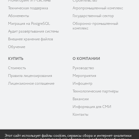
Мониторинг ИТ-системы
Строительство
Техническая поддержка
Агропромышленный комплекс
Абонементы
Государственный сектор
Миграция на PostgreSQL
Оборонно-промышленный
комплекс
Аудит развёртывания системы
Внешнее хранение файлов
Обучение
КУПИТЬ
О КОМПАНИИ
Cтоимость
Руководство
Правила лицензирования
Мероприятия
Лицензионное соглашение
Инфоцентр
Технологические партнёры
Вакансии
Информация для СМИ
Контакты
Этот сайт использует файлы cookies, сервисы сбора и интернет-аналитики