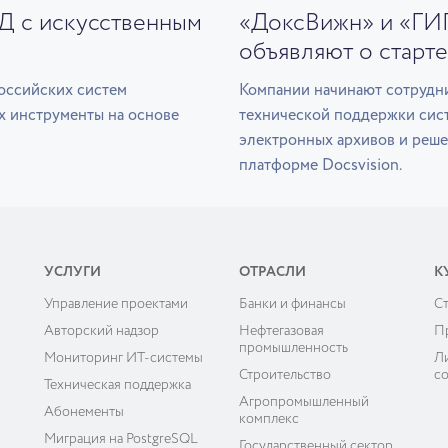
ЭД с искусственным
«ДоксВижн» и «ГИ
объявляют о старте
оссийских систем
Компании начинают сотрудни
х инструменты на основе
технической поддержки сис
электронных архивов и реше
платформе Docsvision.
УСЛУГИ
ОТРАСЛИ
К
Управление проектами
Банки и финансы
C
ы
Авторский надзор
Нефтегазовая
П
промышленность
Мониторинг ИТ-системы
Л
Строительство
с
Техническая поддержка
Агропромышленный
Абонементы
комплекс
Миграция на PostgreSQL
Государственный сектор