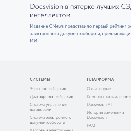
Docsvision в пятерке лучших С
интеллектом
Издание CNews представило первый рейтинг р
электронного документооборота, предлагающи
ИИ.
СИСТЕМЫ
ПЛАТФОРМА
Электронный архив
О платформе
Долговременный архив
Компоненты платформ
Система управления
Docsvision AI
договорами
История изменений
Система электронного
Docsvision
документооборота
FAQ
Кадровый электронный