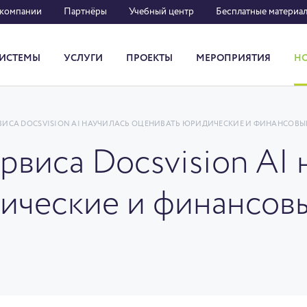
 компании
Партнёры
Учебный центр
Бесплатные материа
ИСТЕМЫ
УСЛУГИ
ПРОЕКТЫ
МЕРОПРИЯТИЯ
Н
Система кадрового документооборота
ВИСА DOCSVISION AI НАУЧИЛАСЬ ОЦЕНИВАТЬ ЮРИДИЧЕСКИЕ И ФИНАНСОВЫ
рвиса Docsvision AI 
ические и финансовы