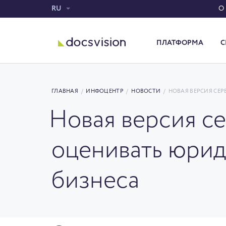
RU
О
ПЛАТФОРМА
С
Система электронного документооборота
ГЛАВНАЯ
/
ИНФОЦЕНТР
/
НОВОСТИ
/
НОВАЯ ВЕРСИЯ СЕР
Новая версия се
оценивать юрид
бизнеса