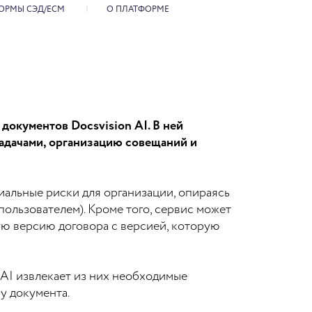
ОРМЫ СЭД/ECM
О ПЛАТФОРМЕ
окументов Docsvision AI. В ней
адачами, организацию совещаний и
иальные риски для организации, опираясь
ользователем). Кроме того, сервис может
ую версию договора с версией, которую
AI извлекает из них необходимые
ку документа.