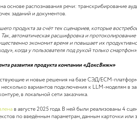
 на основе распознавания речи: транскрибирование ауд
чек заданий и документов.
его продукта за счёт тех сценариев, которые востреб
 Так, автоматическая расшифровка и протоколирование 
существенно экономит время и повышает их продуктивн
ходу», когда у пользователя под рукой только смартфон»
ента развития продукта компании «ДоксВижн»
ствующие и новые решения на базе СЭД/ECM-платформ
т несколько вариантов подключения к LLM-моделям в за
онтуре, в локальной сети заказчика.
влена
в августе 2025 года. В ней были реализованы 4 сце
екстов по введённым параметрам, данным карточки или 