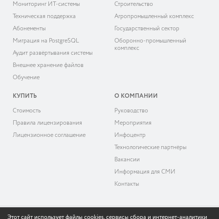
Мониторинг ИТ-системы
Строительство
Техническая поддержка
Агропромышленный комплекс
Абонементы
Государственный сектор
Миграция на PostgreSQL
Оборонно-промышленный
комплекс
Аудит развёртывания системы
Внешнее хранение файлов
Обучение
КУПИТЬ
О КОМПАНИИ
Cтоимость
Руководство
Правила лицензирования
Мероприятия
Лицензионное соглашение
Инфоцентр
Технологические партнёры
Вакансии
Информация для СМИ
Контакты
Этот сайт использует файлы cookies, сервисы сбора и интернет-аналитики