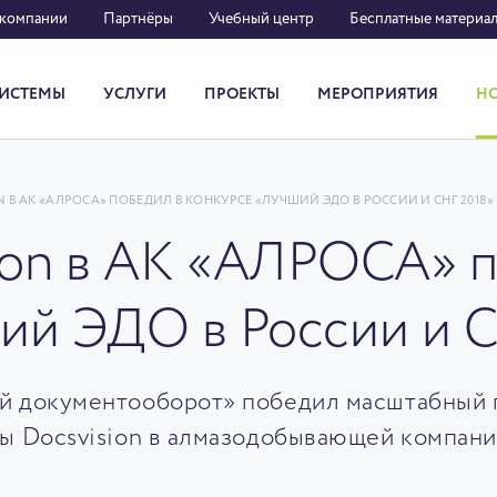
 компании
Партнёры
Учебный центр
Бесплатные материа
ИСТЕМЫ
УСЛУГИ
ПРОЕКТЫ
МЕРОПРИЯТИЯ
Н
Система кадрового документооборота
N В АК «АЛРОСА» ПОБЕДИЛ В КОНКУРСЕ «ЛУЧШИЙ ЭДО В РОССИИ И СНГ 2018»
ion в АК «АЛРОСА» п
ий ЭДО в России и 
й документооборот» победил масштабный 
мы Docsvision в алмазодобывающей компан