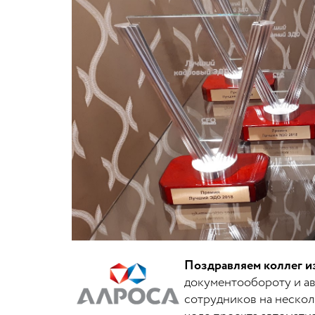
Поздравляем коллег 
документообороту и ав
сотрудников на нескол