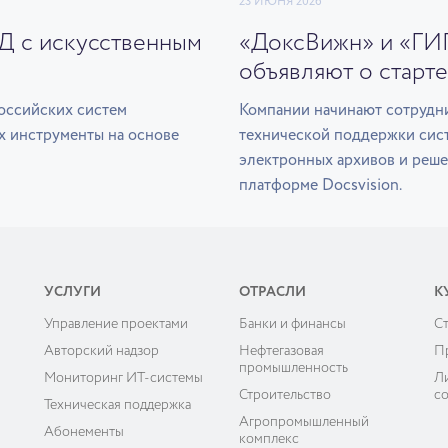
23 ИЮНЯ 2026
ЭД с искусственным
«ДоксВижн» и «ГИ
объявляют о старте
оссийских систем
Компании начинают сотрудни
х инструменты на основе
технической поддержки сис
электронных архивов и реше
платформе Docsvision.
УСЛУГИ
ОТРАСЛИ
К
Управление проектами
Банки и финансы
C
ы
Авторский надзор
Нефтегазовая
П
промышленность
Мониторинг ИТ-системы
Л
Строительство
с
Техническая поддержка
Агропромышленный
Абонементы
комплекс