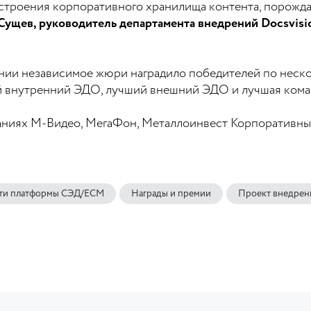
строения корпоративного хранилища контента, порожд
Сущев, руководитель департамента внедрений Docsvisi
нии независимое жюри наградило победителей по неско
й внутренний ЭДО, лучший внешний ЭДО и лучшая ком
аниях М-Видео, МегаФон, Металлоинвест Корпоративны
ти платформы СЭД/ECM
Награды и премии
Проект внедрен