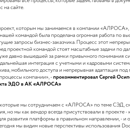
зированы все процессы, которые задействованы в доку
с на сайте.
 проект, которым мы занимаемся в компании «АЛРОСА», 
я нашей командой была проделана огромная работа по в
тущие запросы бизнес-заказчика. Процесс этот непрерыв
еред проектной командой стоят масштабные задачи по д
, уже давно вышедшей за рамки привычного понимания 
дальнейшая интеграция с учетными и кадровыми систем
хива, мобильного доступа и непрерывная адаптация по
процессы компании», -
прокомментировал Сергей Осипо
оекта ЭДО в АК «АЛРОСА»
т, которые мы сотрудничаем с «АЛРОСА» по теме СЭД, с
я, но мы как вендор всегда присутствовали в проекте - 
ля развития платформы в правильном направлении, - и 
егодня мы видим новые перспективы использования Doc