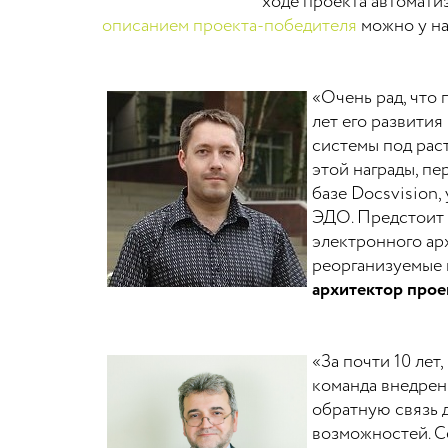
ходе проекта автомати
описанием проекта-победителя
можно у на
«Очень рад, что
лет его развити
системы под рас
этой награды, п
базе Docsvision
ЭДО. Предстоит 
электронного ар
реорганизуемые 
архитектор пр
«За почти 10 ле
команда внедрени
обратную связь д
возможностей. С