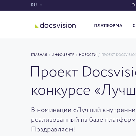
RU
О
ПЛАТФОРМА
С
Система электронного документооборота
ГЛАВНАЯ
/
ИНФОЦЕНТР
/
НОВОСТИ
/
ПРОЕКТ DOCSVISIO
Проект Docsvis
конкурсе «Лучш
В номинации «Лучший внутренни
реализованный на базе платфор
Поздравляем!