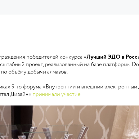
граждения победителей конкурса «
Лучший ЭДО в Росси
асштабный проект, реализованный на базе платформы D
о объёму добычи алмазов.
мках 9-го форума «Внутренний и внешний электронный 
итал Дизайн»
принимали участие
.