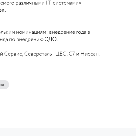
аемого различными IT-системами»,
-
on.
льким номинациям: внедрение года в
анда по внедрению ЭДО.
й Сервис, Северсталь–ЦЕС, С7 и Ниссан.
ия