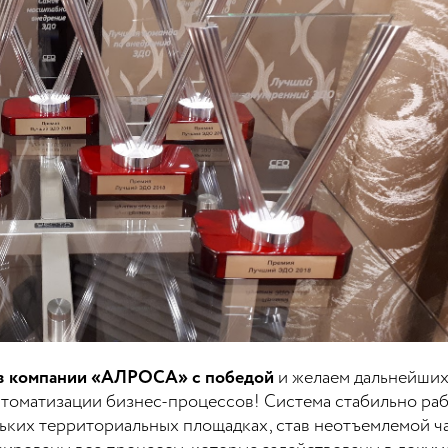
из компании «АЛРОСА» с победой
и желаем дальнейших 
томатизации бизнес-процессов! Система стабильно рабо
ьких территориальных площадках, став неотъемлемой 