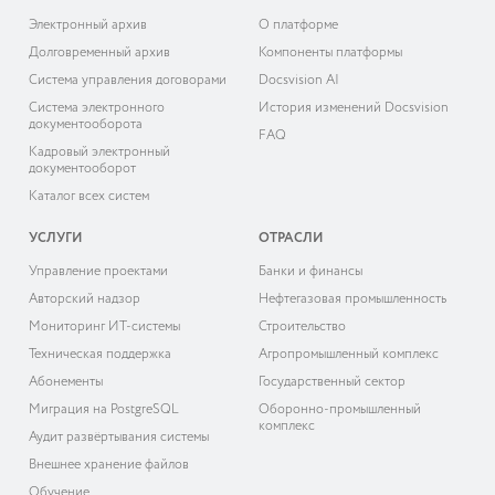
Электронный архив
О платформе
Долговременный архив
Компоненты платформы
Система управления договорами
Docsvision AI
Система электронного
История изменений Docsvision
документооборота
FAQ
Кадровый электронный
документооборот
Каталог всех систем
УСЛУГИ
ОТРАСЛИ
Управление проектами
Банки и финансы
Авторский надзор
Нефтегазовая промышленность
Мониторинг ИТ-системы
Строительство
Техническая поддержка
Агропромышленный комплекс
Абонементы
Государственный сектор
Миграция на PostgreSQL
Оборонно-промышленный
комплекс
Аудит развёртывания системы
Внешнее хранение файлов
Обучение