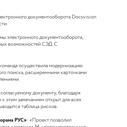
электронного документооборота Docsvision
сти.
емы электронного документооборота,
ных возможностей СЭД. С
я команда осуществила модернизацию
рого поиска, расширенными карточками
влениями.
 согласуемому документу, благодаря
 к этим замечаниям открыт для всех
ыводится таблица рисков.
торама РУС»
: «Проект позволил