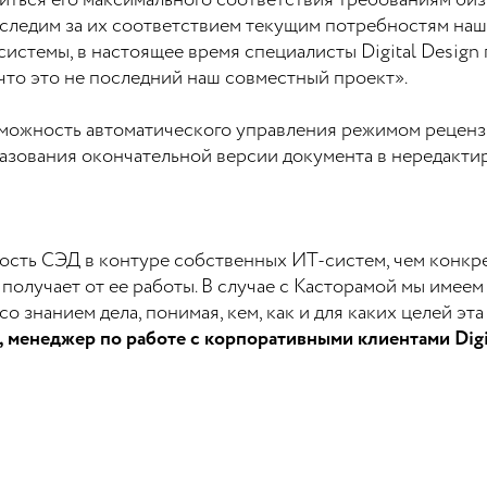
иться его максимального соответствия требованиям би
 следим за их соответствием текущим потребностям наш
системы, в настоящее время специалисты Digital Desig
 что это не последний наш совместный проект».
озможность автоматического управления режимом реценз
азования окончательной версии документа в нередакт
ость СЭД в контуре собственных ИТ-систем, чем конкре
получает от ее работы. В случае с Касторамой мы имеем
 знанием дела, понимая, кем, как и для каких целей эта
 менеджер по работе с корпоративными клиентами Digi