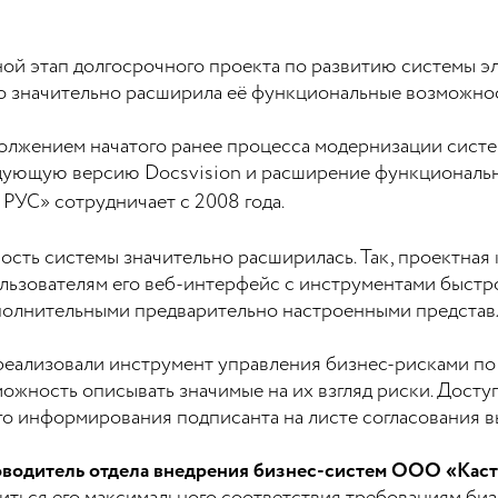
дной этап долгосрочного проекта по развитию системы 
о значительно расширила её функциональные возможно
олжением начатого ранее процесса модернизации сист
дующую версию Docsvision и расширение функциональ
УС» сотрудничает с 2008 года.
ость системы значительно расширилась. Так, проектна
ользователям его веб-интерфейс с инструментами быст
дополнительными предварительно настроенными предста
 реализовали инструмент управления бизнес-рисками по
жность описывать значимые на их взгляд риски. Доступ
го информирования подписанта на листе согласования в
оводитель отдела внедрения бизнес-систем ООО «Кас