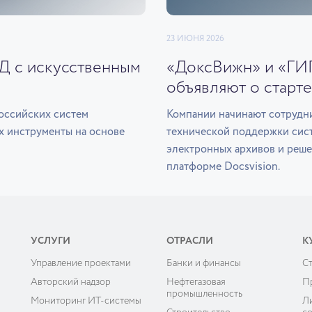
23 ИЮНЯ 2026
ЭД с искусственным
«ДоксВижн» и «ГИ
объявляют о старте
оссийских систем
Компании начинают сотрудни
х инструменты на основе
технической поддержки сис
электронных архивов и реше
платформе Docsvision.
УСЛУГИ
ОТРАСЛИ
К
Управление проектами
Банки и финансы
C
ы
Авторский надзор
Нефтегазовая
П
промышленность
Мониторинг ИТ-системы
Л