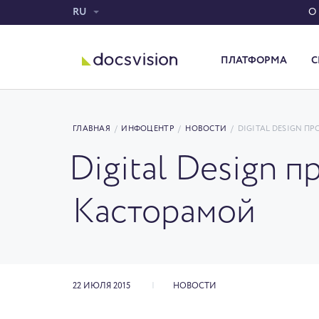
RU
О
ПЛАТФОРМА
С
Система электронного документооборота
ГЛАВНАЯ
/
ИНФОЦЕНТР
/
НОВОСТИ
/
DIGITAL DESIGN 
Digital Design 
Касторамой
22 ИЮЛЯ 2015
НОВОСТИ