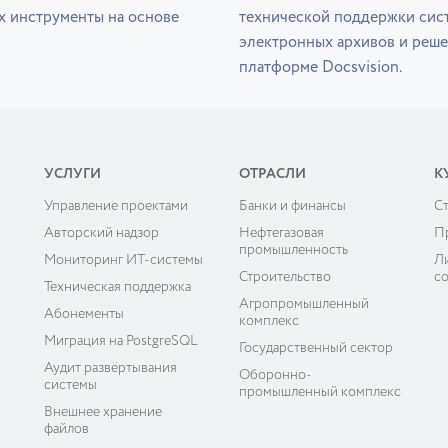
х инструменты на основе
технической поддержки сис
электронных архивов и реше
платформе Docsvision.
УСЛУГИ
ОТРАСЛИ
К
Управление проектами
Банки и финансы
C
ы
Авторский надзор
Нефтегазовая
П
промышленность
Мониторинг ИТ-системы
Л
Строительство
с
Техническая поддержка
Агропромышленный
Абонементы
комплекс
Миграция на PostgreSQL
Государственный сектор
Аудит развёртывания
Оборонно-
системы
промышленный комплекс
Внешнее хранение
файлов