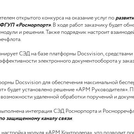
телем открытого конкурса на оказание услуг по
развит
а ФГУП «Росморпорт»
. В ходе работ заказчику будет о
е модули и решения. Также подрядчик настроит взаимод
ечфлота.
нирует СЭД на базе платформы Docsvision, средствами
 эффективности электронного документооборота у зака
тформы Docsvision для обеспечения максимальной бесп
т» будет установлено решение «АРМ Руководителя». 
т возможности удаленной обработки поручений и докум
выполнена интеграция СЭД Росморпорта и Росморречфл
по защищенному каналу связи
.
 настройка модуля «АРМ Контролера», что позволит по