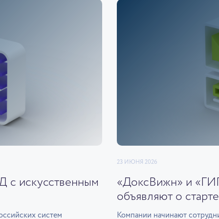
23 ИЮНЯ 2026
ЭД с искусственным
«ДоксВижн» и «ГИ
объявляют о старте
оссийских систем
Компании начинают сотрудни