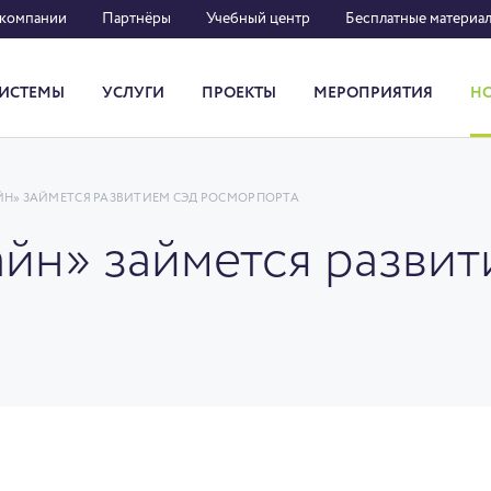
 компании
Партнёры
Учебный центр
Бесплатные материа
ИСТЕМЫ
УСЛУГИ
ПРОЕКТЫ
МЕРОПРИЯТИЯ
Н
Система кадрового документооборота
Н» ЗАЙМЕТСЯ РАЗВИТИЕМ СЭД РОСМОРПОРТА
йн» займется разви