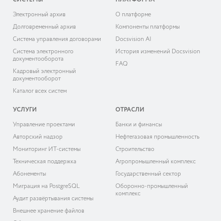
СИСТЕМЫ
ПЛАТФОРМА
Электронный архив
О платформе
Долговременный архив
Компоненты платформы
Система управления договорами
Docsvision AI
Система электронного
История изменений Docsvision
документооборота
FAQ
Кадровый электронный
документооборот
Каталог всех систем
УСЛУГИ
ОТРАСЛИ
Управление проектами
Банки и финансы
Авторский надзор
Нефтегазовая промышленность
Мониторинг ИТ-системы
Строительство
Техническая поддержка
Агропромышленный комплекс
Абонементы
Государственный сектор
Миграция на PostgreSQL
Оборонно-промышленный
комплекс
Аудит развёртывания системы
Внешнее хранение файлов