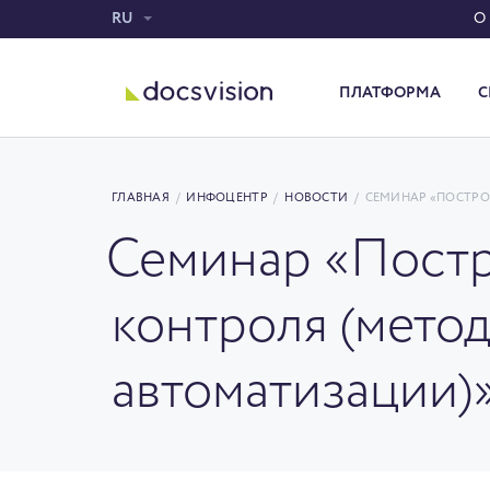
RU
О
ПЛАТФОРМА
С
Система электронного документооборота
ГЛАВНАЯ
/
ИНФОЦЕНТР
/
НОВОСТИ
/
СЕМИНАР «ПОСТРО
Семинар «Постр
контроля (мето
автоматизации)