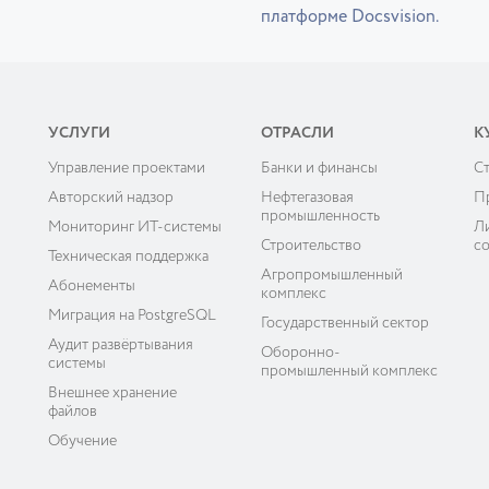
платформе Docsvision.
УСЛУГИ
ОТРАСЛИ
К
Управление проектами
Банки и финансы
C
ы
Авторский надзор
Нефтегазовая
П
промышленность
Мониторинг ИТ-системы
Л
Строительство
с
Техническая поддержка
Агропромышленный
Абонементы
комплекс
Миграция на PostgreSQL
Государственный сектор
Аудит развёртывания
Оборонно-
системы
промышленный комплекс
Внешнее хранение
файлов
Обучение