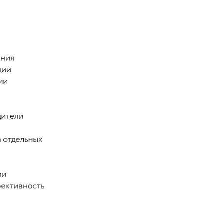
ания
ции
ми
дители
а отдельных
ми
ективность