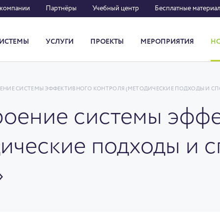
 компании
Партнёры
Учебный центр
Бесплатные материа
ИСТЕМЫ
УСЛУГИ
ПРОЕКТЫ
МЕРОПРИЯТИЯ
Н
Система кадрового документооборота
ЕНИЕ СИСТЕМЫ ЭФФЕКТИВНОГО КОНТРОЛЯ (МЕТОДИЧЕСКИЕ ПОДХОДЫ И С
оение системы эффе
дические подходы и 
»