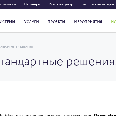
 компании
Партнёры
Учебный центр
Бесплатные материа
ИСТЕМЫ
УСЛУГИ
ПРОЕКТЫ
МЕРОПРИЯТИЯ
Н
Система кадрового документооборота
ТАНДАРТНЫЕ РЕШЕНИЯ»
стандартные решения