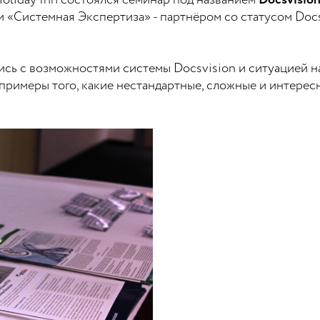
oliday Inn состоялся семинар под названием
Docsvisio
Системная Экспертиза» - партнёром со статусом Docsvis
сь с возможностями системы Docsvision и ситуацией на
римеры того, какие нестандартные, сложные и интересн