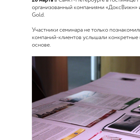
26 марта
в Санкт-Петербурге в гостинице H
организованный компаниями «ДоксВижн» и «
Gold.
Участники семинара не только познакомили
компаний-клиентов услышали конкретные п
основе.