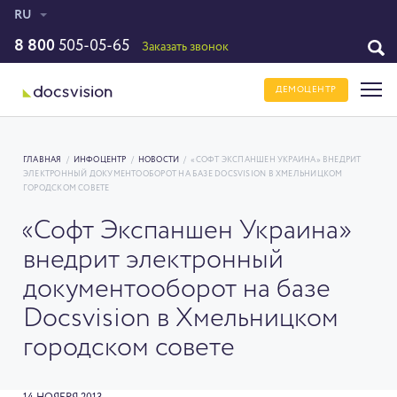
RU
8 800
505-05-65
Заказать звонок
ДЕМОЦЕНТР
ГЛАВНАЯ
/
ИНФОЦЕНТР
/
НОВОСТИ
/
«СОФТ ЭКСПАНШЕН УКРАИНА» ВНЕДРИТ
ЭЛЕКТРОННЫЙ ДОКУМЕНТООБОРОТ НА БАЗЕ DOCSVISION В ХМЕЛЬНИЦКОМ
ГОРОДСКОМ СОВЕТЕ
«Софт Экспаншен Украина»
внедрит электронный
документооборот на базе
Docsvision в Хмельницком
городском совете