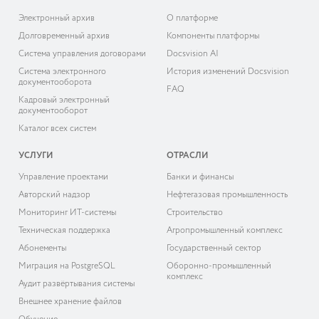
Электронный архив
О платформе
Долговременный архив
Компоненты платформы
Система управления договорами
Docsvision AI
Система электронного
История изменений Docsvision
документооборота
FAQ
Кадровый электронный
документооборот
Каталог всех систем
УСЛУГИ
ОТРАСЛИ
Управление проектами
Банки и финансы
Авторский надзор
Нефтегазовая промышленность
Мониторинг ИТ-системы
Строительство
Техническая поддержка
Агропромышленный комплекс
Абонементы
Государственный сектор
Миграция на PostgreSQL
Оборонно-промышленный
комплекс
Аудит развёртывания системы
Внешнее хранение файлов