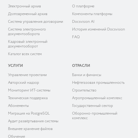
Электронный архив
О платформе
Долговременный архив
Компоненты платформы
Система управления договорами
Docsvision AI
Система электронного
История изменений Docsvision
документооборота
FAQ
Кадровый электронный
документооборот
Каталог всех систем
УСЛУГИ
ОТРАСЛИ
Управление проектами
Банки и финансы
Авторский надзор
Нефтегазовая промышленность
Мониторинг ИТ-системы
Строительство
Техническая поддержка
Агропромышленный комплекс
Абонементы
Государственный сектор
Миграция на PostgreSQL
Оборонно-промышленный
комплекс
Аудит развёртывания системы
Внешнее хранение файлов
Обучение