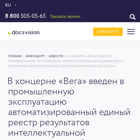
RU
8 800
505-05-65
Заказать звонок
ДЕМОЦЕНТР
ГЛАВНАЯ
/
ИНФОЦЕНТР
/
НОВОСТИ
/
В КОНЦЕРНЕ «ВЕГА» ВВЕДЕН В
ПРОМЫШЛЕННУЮ ЭКСПЛУАТАЦИЮ АВТОМАТИЗИРОВАННЫЙ ЕДИНЫЙ РЕЕСТР
РЕЗУЛЬТАТОВ ИНТЕЛЛЕКТУАЛЬНОЙ ДЕЯТЕЛЬНОСТИ НА БАЗЕ DOCSVISION
В концерне «Вега» введен в
промышленную
эксплуатацию
автоматизированный единый
реестр результатов
интеллектуальной