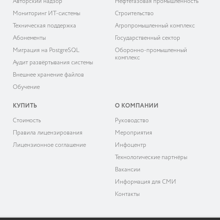
Авторский надзор
Нефтегазовая промышленность
Мониторинг ИТ-системы
Строительство
Техническая поддержка
Агропромышленный комплекс
Абонементы
Государственный сектор
Миграция на PostgreSQL
Оборонно-промышленный
комплекс
Аудит развёртывания системы
Внешнее хранение файлов
Обучение
КУПИТЬ
О КОМПАНИИ
Cтоимость
Руководство
Правила лицензирования
Мероприятия
Лицензионное соглашение
Инфоцентр
Технологические партнёры
Вакансии
Информация для СМИ
Контакты