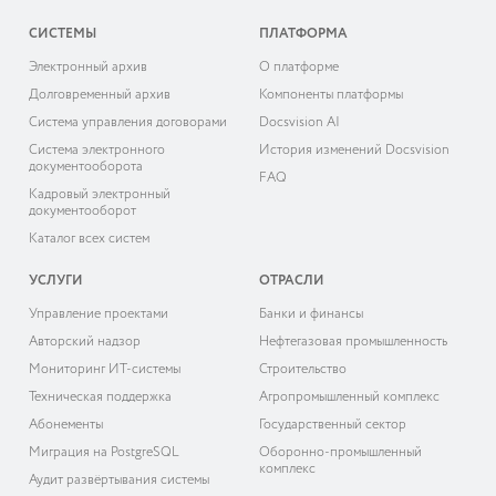
СИСТЕМЫ
ПЛАТФОРМА
Электронный архив
О платформе
Долговременный архив
Компоненты платформы
Система управления договорами
Docsvision AI
Система электронного
История изменений Docsvision
документооборота
FAQ
Кадровый электронный
документооборот
Каталог всех систем
УСЛУГИ
ОТРАСЛИ
Управление проектами
Банки и финансы
Авторский надзор
Нефтегазовая промышленность
Мониторинг ИТ-системы
Строительство
Техническая поддержка
Агропромышленный комплекс
Абонементы
Государственный сектор
Миграция на PostgreSQL
Оборонно-промышленный
комплекс
Аудит развёртывания системы