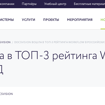
 компании
Партнёры
Учебный центр
Бесплатные материа
ИСТЕМЫ
УСЛУГИ
ПРОЕКТЫ
МЕРОПРИЯТИЯ
Н
Система кадрового документооборота
SVISION
/
DOCSVISION ВОШЛА В ТОП-3 РЕЙТИНГА WORKFLOW В РОССИЙСКИ
а в ТОП-3 рейтинга 
Д
CSVISION