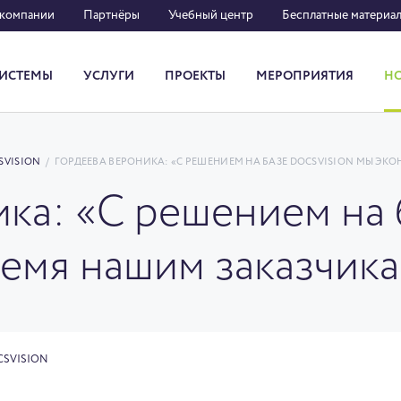
 компании
Партнёры
Учебный центр
Бесплатные материа
ИСТЕМЫ
УСЛУГИ
ПРОЕКТЫ
МЕРОПРИЯТИЯ
Н
Система кадрового документооборота
SVISION
/
ГОРДЕЕВА ВЕРОНИКА: «С РЕШЕНИЕМ НА БАЗЕ DOCSVISION МЫ Э
ка: «С решением на 
емя нашим заказчик
CSVISION