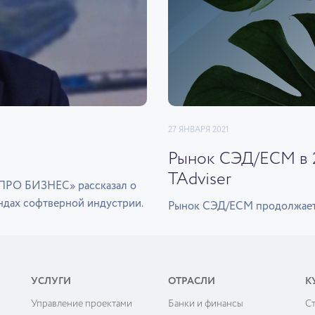
27 ЯНВАРЯ 2021
Рынок СЭД/ECM в 2
TAdviser
«ПРО БИЗНЕС» рассказал о
ндах софтверной индустрии.
Рынок СЭД/ECM продолжает п
УСЛУГИ
ОТРАСЛИ
К
Управление проектами
Банки и финансы
C