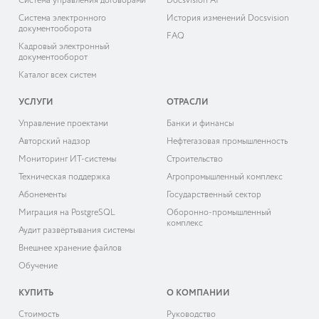
Система управления договорами
Docsvision AI
Система электронного
История изменений Docsvision
документооборота
FAQ
Кадровый электронный
документооборот
Каталог всех систем
УСЛУГИ
ОТРАСЛИ
Управление проектами
Банки и финансы
Авторский надзор
Нефтегазовая промышленность
Мониторинг ИТ-системы
Строительство
Техническая поддержка
Агропромышленный комплекс
Абонементы
Государственный сектор
Миграция на PostgreSQL
Оборонно-промышленный
комплекс
Аудит развёртывания системы
Внешнее хранение файлов
Обучение
КУПИТЬ
О КОМПАНИИ
Cтоимость
Руководство