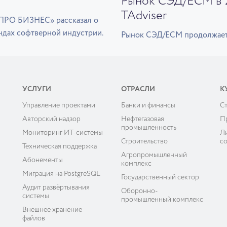
Рынок СЭД/ECM в 2
TAdviser
«ПРО БИЗНЕС» рассказал о
ндах софтверной индустрии.
Рынок СЭД/ECM продолжает п
УСЛУГИ
ОТРАСЛИ
К
Управление проектами
Банки и финансы
C
ы
Авторский надзор
Нефтегазовая
П
промышленность
Мониторинг ИТ-системы
Л
Строительство
с
Техническая поддержка
Агропромышленный
Абонементы
комплекс
Миграция на PostgreSQL
Государственный сектор
Аудит развёртывания
Оборонно-
системы
промышленный комплекс
Внешнее хранение
файлов