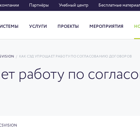
 компании
Партнёры
Учебный центр
Бесплатные материа
ИСТЕМЫ
УСЛУГИ
ПРОЕКТЫ
МЕРОПРИЯТИЯ
Н
Система кадрового документооборота
SVISION
/
КАК СЭД УПРОЩАЕТ РАБОТУ ПО СОГЛАСОВАНИЮ ДОГОВОРОВ
ет работу по соглас
CSVISION