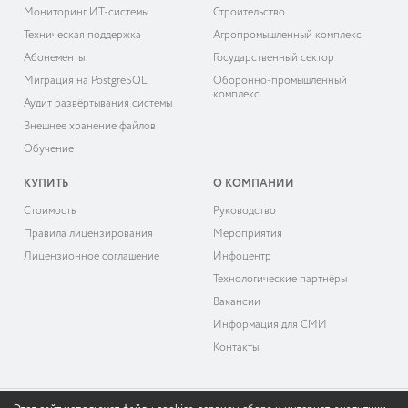
Мониторинг ИТ-системы
Строительство
Техническая поддержка
Агропромышленный комплекс
Абонементы
Государственный сектор
Миграция на PostgreSQL
Оборонно-промышленный
комплекс
Аудит развёртывания системы
Внешнее хранение файлов
Обучение
КУПИТЬ
О КОМПАНИИ
Cтоимость
Руководство
Правила лицензирования
Мероприятия
Лицензионное соглашение
Инфоцентр
Технологические партнёры
Вакансии
Информация для СМИ
Контакты