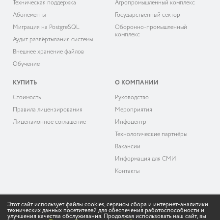
Техническая поддержка
Агропромышленный комплекс
Абонементы
Государственный сектор
Миграция на PostgreSQL
Оборонно-промышленный
комплекс
Аудит развёртывания системы
Внешнее хранение файлов
Обучение
КУПИТЬ
О КОМПАНИИ
Cтоимость
Руководство
Правила лицензирования
Мероприятия
Лицензионное соглашение
Инфоцентр
Технологические партнёры
Вакансии
Информация для СМИ
Контакты
Этот сайт использует файлы cookies, сервисы сбора и интернет-аналитики
технических данных посетителей для обеспечения работоспособности и
© 2026 «ДоксВижн»
улучшения качества обслуживания. Продолжая использовать наш сайт, вы