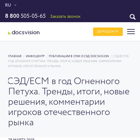
RU
8 800
505-05-65
Заказать звонок
ДЕМОЦЕНТР
ГЛАВНАЯ
/
ИНФОЦЕНТР
/
ПУБЛИКАЦИИ В СМИ О СЭД DOCSVISION
/
СЭД/ЕСМ В
ГОД ОГНЕННОГО ПЕТУХА. ТРЕНДЫ, ИТОГИ, НОВЫЕ РЕШЕНИЯ, КОММЕНТАРИИ
ИГРОКОВ ОТЕЧЕСТВЕННОГО РЫНКА
СЭД/ЕСМ в год Огненного
Петуха. Тренды, итоги, новые
решения, комментарии
игроков отечественного
рынка