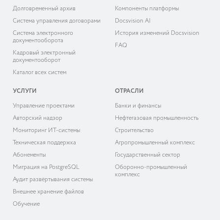
Долговременный архив
Компоненты платформы
Система управления договорами
Docsvision AI
Система электронного
История изменений Docsvision
документооборота
FAQ
Кадровый электронный
документооборот
Каталог всех систем
УСЛУГИ
ОТРАСЛИ
Управление проектами
Банки и финансы
Авторский надзор
Нефтегазовая промышленность
Мониторинг ИТ-системы
Строительство
Техническая поддержка
Агропромышленный комплекс
Абонементы
Государственный сектор
Миграция на PostgreSQL
Оборонно-промышленный
комплекс
Аудит развёртывания системы
Внешнее хранение файлов
Обучение