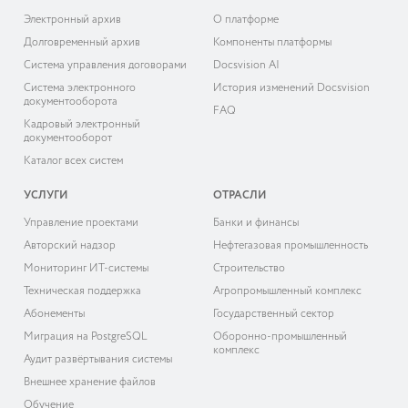
Электронный архив
О платформе
Долговременный архив
Компоненты платформы
Система управления договорами
Docsvision AI
Система электронного
История изменений Docsvision
документооборота
FAQ
Кадровый электронный
документооборот
Каталог всех систем
УСЛУГИ
ОТРАСЛИ
Управление проектами
Банки и финансы
Авторский надзор
Нефтегазовая промышленность
Мониторинг ИТ-системы
Строительство
Техническая поддержка
Агропромышленный комплекс
Абонементы
Государственный сектор
Миграция на PostgreSQL
Оборонно-промышленный
комплекс
Аудит развёртывания системы
Внешнее хранение файлов
Обучение